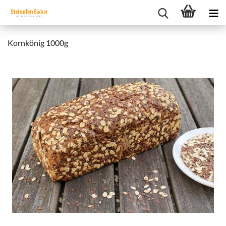
Korn­kö­nig 1000g