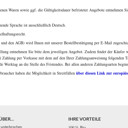
nen Waren sowie ggf. die Gültigkeitsdauer befristeter Angebote entnehmen Si
hende Sprache ist ausschließlich Deutsch.
elhaftungsrecht.
n und den AGB) wird Ihnen mit unserer Bestellbestätigung per E-Mail zugeschic
üllung entnehmen Sie bitte dem jeweiligen Angebot. Zudem findet der Käufer w
bei Zahlung per Vorkasse mit dem auf den Ihrer Zahlungsanweisung folgenden Tag
ende Werktag an die Stelle des Fristendes. Bei allen anderen Zahlungsarten beginn
über diesen Link zur europäi
braucher haben die Möglichkeit in Streitfällen
BER...
IHRE VORTEILE
g unterbrochen
100 % Bio