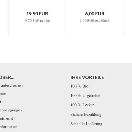
19,50 EUR
6,00 EUR
9,75 EUR pro kg
1,50 EUR pro Stück
BER...
IHRE VORTEILE
g unterbrochen
100 % Bio
ssum
100 % Urgetreide
t
100 % Lecker
dbedingungen
Sichere Bezahlung
ufsrecht
Schnelle Lieferung
information