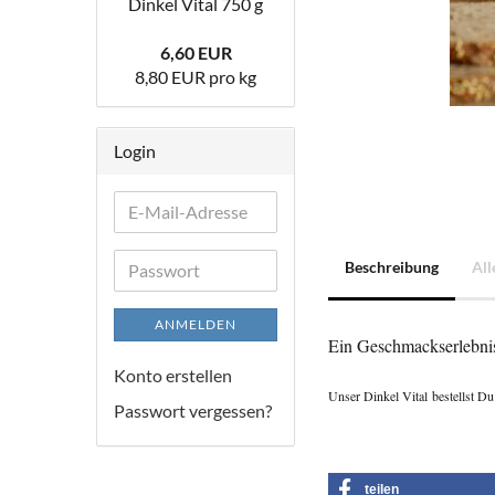
Din­kel Vital 750 g
6,60 EUR
8,80 EUR pro kg
Login
E-
Mail-
Adresse
Beschreibung
All
Passwort
ANMELDEN
Ein Geschmackserlebnis
Konto erstellen
Unser Dinkel Vital
bestellst D
Passwort vergessen?
teilen