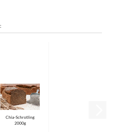
:
Chia-​Schrot­ling
2000g