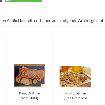
en Artikel bestellten, haben auch folgende Artikel gekauft
Kamut® Ama­
Müs­li­bröt­chen
ranth 2000g
(1 x 4 Bröt­chen)