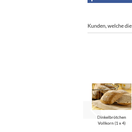
Kunden, welche dies
Din­kel­bröt­chen
Voll­korn (1 x 4)