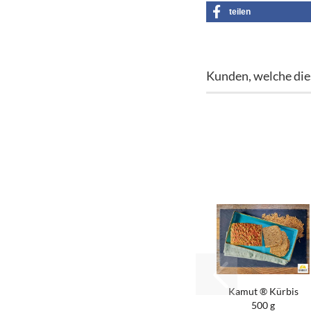
teilen
Kunden, welche dies
Kamut ® Kür­bis
500 g