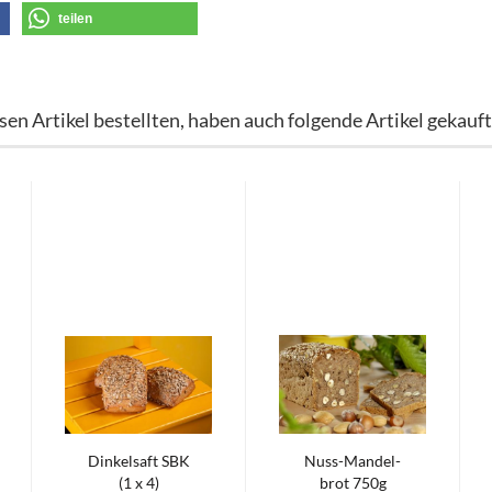
teilen
en Artikel bestellten, haben auch folgende Artikel gekauft
Din­kel­saft SBK
Nuss-​Man­del­
(1 x 4)
brot 750g