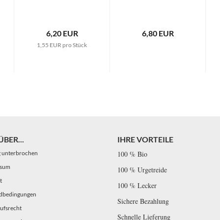
6,20 EUR
6,80 EUR
1,55 EUR pro Stück
BER...
IHRE VORTEILE
g unterbrochen
100 % Bio
ssum
100 % Urgetreide
t
100 % Lecker
dbedingungen
Sichere Bezahlung
ufsrecht
Schnelle Lieferung