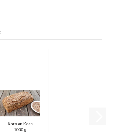
:
Korn an Korn
1000 g