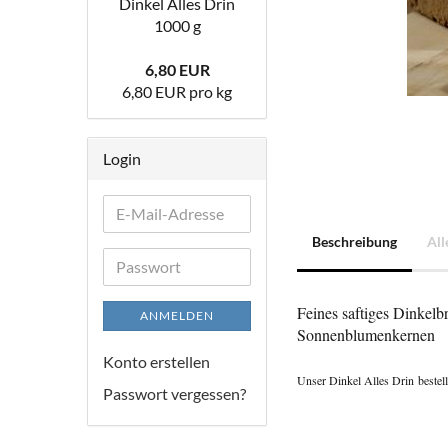
Din­kel Alles Drin
1000 g
6,80 EUR
6,80 EUR pro kg
Login
E-
Mail-
Beschreibung
All
Adresse
Passwort
Feines saftiges Dinkel
ANMELDEN
Sonnenblumenkernen
Konto erstellen
Unser Dinkel Alles Drin
bestel
Passwort vergessen?