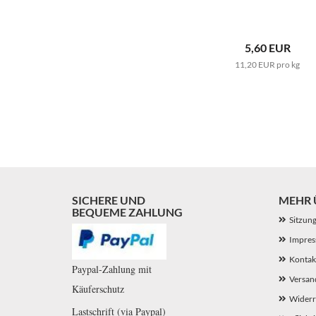
5,60 EUR
11,20 EUR pro kg
SICHERE UND
MEHR Ü
BEQUEME ZAHLUNG
Sitzun
Impre
Kontak
Paypal-Zahlung mit
Versan
Käuferschutz
Widerr
Lastschrift (via Paypal)